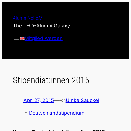
Zum
Inhalt
AlumniNet e.V.
springen
The THD-Alumni Galaxy
Mitglied werden
Stipendiat:innen 2015
Apr. 27, 2015
—
Ulrike Sauckel
von
in
Deutschlandstipendium