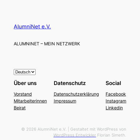
AlumniNet e.V.
ALUMNINET – MEIN NETZWERK
S
p
Über uns
Datenschutz
Social
r
Vorstand
Datenschutzerklärung
Facebook
a
Mitarbeiterinnen
Impressum
Instagram
c
Beirat
Linkedin
h
e
a
© 2026 AlumniNet e.V. | Gestaltet mit WordPress von
WordPress Entwickler
Florian Simeth.
u