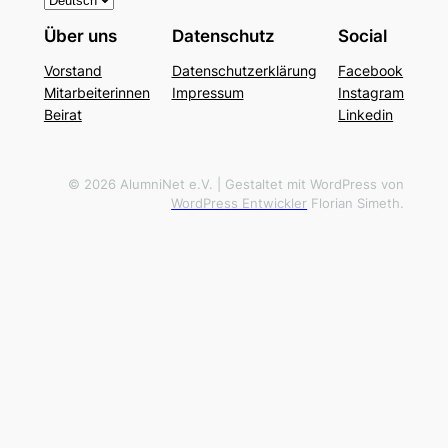
p
Über uns
Datenschutz
Social
r
Vorstand
Datenschutzerklärung
Facebook
a
Mitarbeiterinnen
Impressum
Instagram
c
Beirat
Linkedin
h
e
a
© 2026 AlumniNet e.V. | Gestaltet mit WordPress von
WordPress Entwickler
Florian Simeth.
u
s
w
ä
h
l
e
n