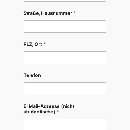
Straße, Hausnummer
*
PLZ, Ort
*
*
Telefon
(
n
i
c
h
t
E-Mail-Adresse (nicht
*
studentische)
*