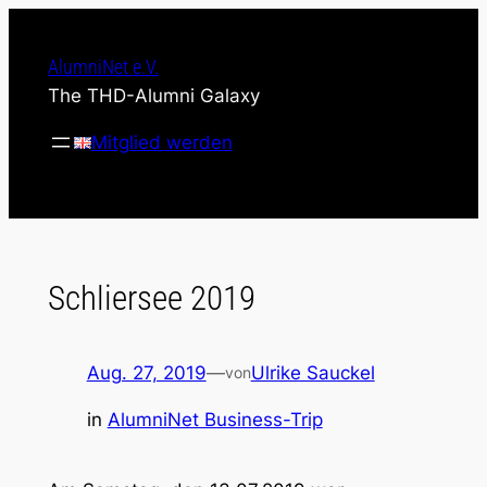
Zum
Inhalt
AlumniNet e.V.
springen
The THD-Alumni Galaxy
Mitglied werden
Schliersee 2019
Aug. 27, 2019
—
Ulrike Sauckel
von
in
AlumniNet Business-Trip