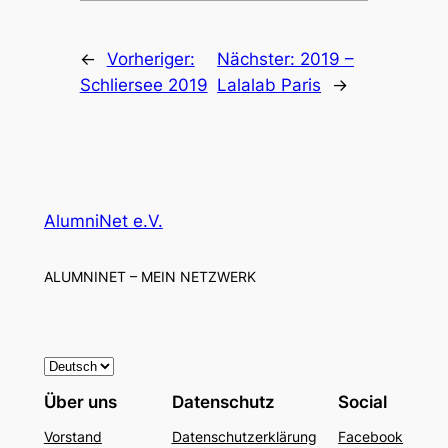
←
Vorheriger:
Nächster:
2019 –
Schliersee 2019
Lalalab Paris
→
AlumniNet e.V.
ALUMNINET – MEIN NETZWERK
S
p
Über uns
Datenschutz
Social
r
Vorstand
Datenschutzerklärung
Facebook
a