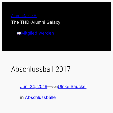
Zum
Inhalt
AlumniNet e.V.
springen
The THD-Alumni Galaxy
Mitglied werden
Abschlussball 2017
Juni 24, 2016
—
Ulrike Sauckel
von
in
Abschlussbälle