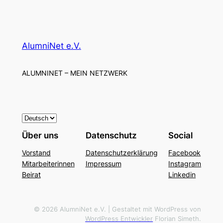
AlumniNet e.V.
ALUMNINET – MEIN NETZWERK
S
p
Über uns
Datenschutz
Social
r
Vorstand
Datenschutzerklärung
Facebook
a
Mitarbeiterinnen
Impressum
Instagram
c
Beirat
Linkedin
h
e
a
© 2026 AlumniNet e.V. | Gestaltet mit WordPress von
WordPress Entwickler
Florian Simeth.
u