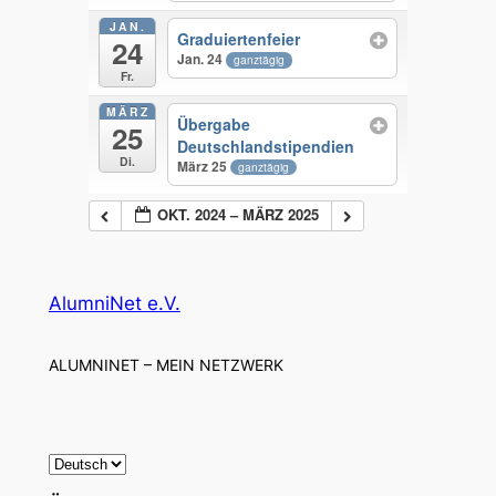
JAN.
Graduiertenfeier
24
Jan. 24
ganztägig
Fr.
MÄRZ
Übergabe
25
Deutschlandstipendien
Di.
März 25
ganztägig
OKT. 2024 – MÄRZ 2025
AlumniNet e.V.
ALUMNINET – MEIN NETZWERK
S
p