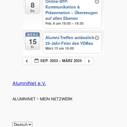
Online-SYP:
8
Kommunikation &
Do.
Präsentation – Überzeugen
auf allen Ebenen
Feb. 8 um 18:00 – 19:30
MÄRZ
Alumni-Treffen anlässlich
15
25-Jahr-Feier des VDBau
Fr.
März 15 um 16:00
SEP. 2023 – MÄRZ 2024
AlumniNet e.V.
ALUMNINET – MEIN NETZWERK
S