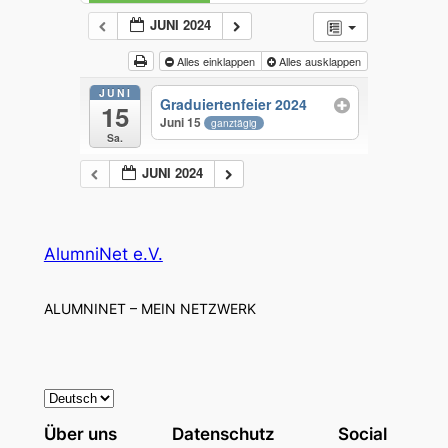
JUNI 2024
Alles einklappen
Alles ausklappen
JUNI
Graduiertenfeier 2024
15
Juni 15
ganztägig
Sa.
JUNI 2024
AlumniNet e.V.
ALUMNINET – MEIN NETZWERK
S
p
Über uns
Datenschutz
Social