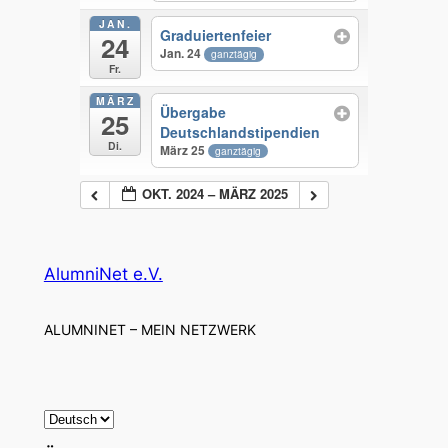
JAN.
Graduiertenfeier
24
Jan. 24
ganztägig
Fr.
MÄRZ
Übergabe
25
Deutschlandstipendien
Di.
März 25
ganztägig
OKT. 2024 – MÄRZ 2025
AlumniNet e.V.
ALUMNINET – MEIN NETZWERK
S
p