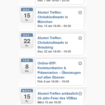
Dez. 7 um 18:00 – 20:30
DEZ.
Alumni Treffen:
15
Christkindlmarkt in
Fr.
München
Dez. 15 um 18:00 – 20:30
DEZ.
Alumni Treffen:
22
Christkindlmarkt in
Fr.
Straubing
Dez. 22 um 18:00 – 19:30
FEB.
Online-SYP:
8
Kommunikation &
Do.
Präsentation – Überzeugen
auf allen Ebenen
Feb. 8 um 18:00 – 19:30
MÄRZ
Alumni-Treffen anlässlich
15
25-Jahr-Feier des VDBau
Fr.
März 15 um 16:00