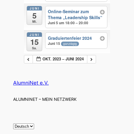
JUNI
Online-Seminar zum
5
Thema „Leadership Skills“
Mi.
Juni 5 um 18:00 – 20:00
JUNI
Graduiertenfeier 2024
15
Juni 15
ganztägig
Sa.
OKT. 2023 – JUNI 2024
AlumniNet e.V.
ALUMNINET – MEIN NETZWERK
S
p