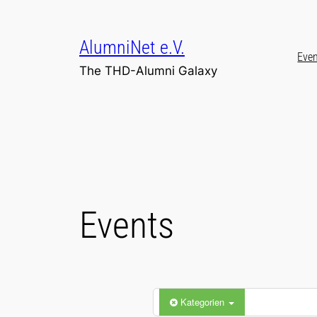
Zum
Inhalt
AlumniNet e.V.
springen
Eve
The THD-Alumni Galaxy
Events
Kategorien