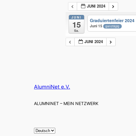
JUNI 2024
JUNI
Graduiertenfeier 2024
15
Juni 15
ganztägig
Sa.
JUNI 2024
AlumniNet e.V.
ALUMNINET – MEIN NETZWERK
S