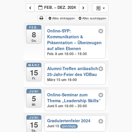
FEB. – DEZ. 2024
Alles einklappen
Alles ausklappen
FEB.
Online-SYP:
8
Kommunikation &
Do.
Präsentation – Überzeugen
auf allen Ebenen
Feb. 8 um 18:00 – 19:30
MÄRZ
Alumni-Treffen anlässlich
15
25-Jahr-Feier des VDBau
Fr.
März 15 um 16:00
JUNI
Online-Seminar zum
5
Thema „Leadership Skills“
Mi.
Juni 5 um 18:00 – 20:00
JUNI
Graduiertenfeier 2024
15
Juni 15
ganztägig
Sa.