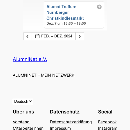
Alumni Treffen:
Nürnberger
Christkindlesmarkt
Dez. 7 um 15:30 – 18:00
FEB. – DEZ. 2024
AlumniNet e.V.
ALUMNINET – MEIN NETZWERK
S
p
Über uns
Datenschutz
Social
r
Vorstand
Datenschutzerklärung
Facebook
a
Mitarbeiterinnen
Impressum
Instagram