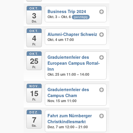
OKT.
Business Trip 2024
3
Okt. 3 – Okt. 6
ganztägig
Do.
OKT.
Alumni-Chapter Schweiz
4
Okt. 4 um 17:00
Fr.
OKT.
Graduiertenfeier des
25
European Campus Rottal-
Fr.
Inn
Okt. 25 um 11:00 – 14:00
NOV.
Graduiertenfeier des
15
Campus Cham
Fr.
Nov. 15 um 11:00
DEZ.
Fahrt zum Nürnberger
7
Christkindlesmarkt
Sa.
Dez. 7 um 12:00 – 21:00