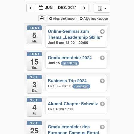
JUNI – DEZ. 2024
Alles einklappen
Alles ausklappen
JUNI
Online-Seminar zum
5
Thema „Leadership Skills“
Mi.
Juni 5 um 18:00 – 20:00
JUNI
Graduiertenfeier 2024
15
Juni 15
ganztägig
Sa.
OKT.
Business Trip 2024
3
Okt. 3 – Okt. 6
ganztägig
Do.
OKT.
Alumni-Chapter Schweiz
4
Okt. 4 um 17:00
Fr.
OKT.
Graduiertenfeier des
25
European Campus Rottal-