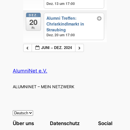
Dez. 13 um 17:00
DEZ.
Alumni Treffen:
20
Christkindlmarkt in
Fr.
Straubing
Dez. 20 um 17:00
JUNI – DEZ. 2024
AlumniNet e.V.
ALUMNINET – MEIN NETZWERK
S
p
Über uns
Datenschutz
Social
r