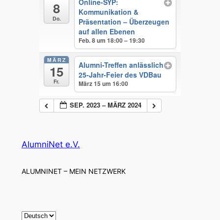
Online-SYP:
8
Kommunikation &
Do.
Präsentation – Überzeugen
auf allen Ebenen
Feb. 8 um 18:00 – 19:30
MÄRZ
Alumni-Treffen anlässlich
15
25-Jahr-Feier des VDBau
Fr.
März 15 um 16:00
SEP. 2023 – MÄRZ 2024
AlumniNet e.V.
ALUMNINET – MEIN NETZWERK
S