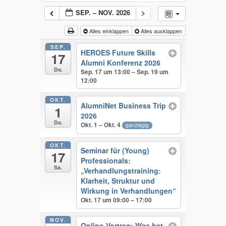
SEP. – NOV. 2026
Alles einklappen
Alles ausklappen
SEP.
HEROES Future Skills
17
Alumni Konferenz 2026
Do.
Sep. 17 um 13:00 – Sep. 19 um
12:00
OKT.
AlumniNet Business Trip
1
2026
Do.
Okt. 1 – Okt. 4
ganztägig
OKT.
Seminar für (Young)
17
Professionals:
Sa.
„Verhandlungstraining:
Klarheit, Struktur und
Wirkung in Verhandlungen“
Okt. 17 um 09:00 – 17:00
NOV.
Online-Vortrag: Was hat