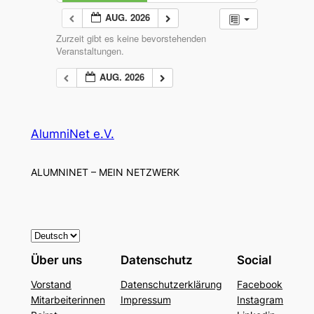
AUG. 2026
Zurzeit gibt es keine bevorstehenden
Veranstaltungen.
AUG. 2026
AlumniNet e.V.
ALUMNINET – MEIN NETZWERK
S
p
Über uns
Datenschutz
Social
r
Vorstand
Datenschutzerklärung
Facebook
a
Mitarbeiterinnen
Impressum
Instagram
c