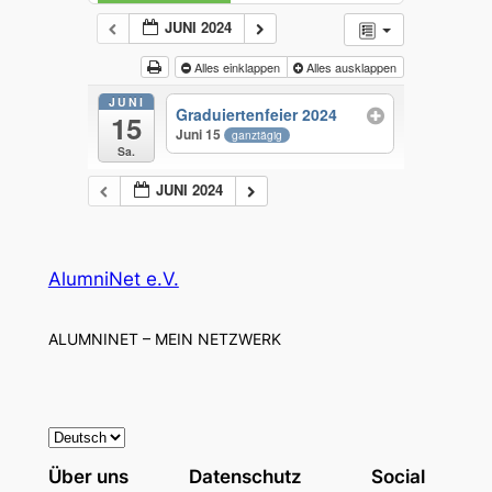
JUNI 2024
Alles einklappen
Alles ausklappen
JUNI
Graduiertenfeier 2024
15
Juni 15
ganztägig
Sa.
JUNI 2024
AlumniNet e.V.
ALUMNINET – MEIN NETZWERK
S
p
Über uns
Datenschutz
Social