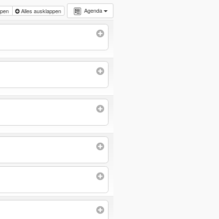
Agenda
appen
Alles ausklappen