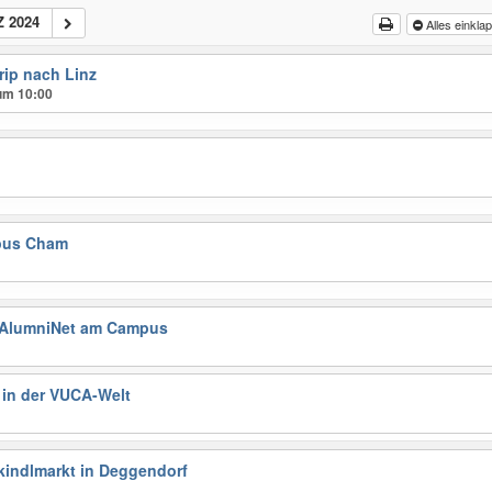
 2024
Alles einkl
rip nach Linz
 um 10:00
mpus Cham
 AlumniNet am Campus
 in der VUCA-Welt
tkindlmarkt in Deggendorf