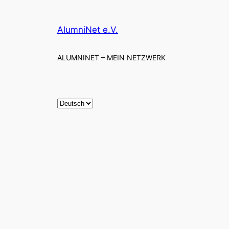
AlumniNet e.V.
ALUMNINET – MEIN NETZWERK
S
p
r
a
c
h
e
a
u
s