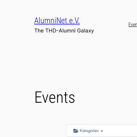
Zum
Inhalt
AlumniNet e.V.
springen
Eve
The THD-Alumni Galaxy
Events
Kategorien