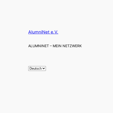
s
c
h
u
t
z
AlumniNet e.V.
*
ALUMNINET – MEIN NETZWERK
S
p
r
a
c
h
e