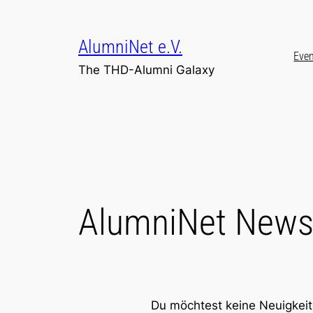
Zum
Inhalt
AlumniNet e.V.
springen
Eve
The THD-Alumni Galaxy
AlumniNet Newsl
Du möchtest keine Neuigkeit