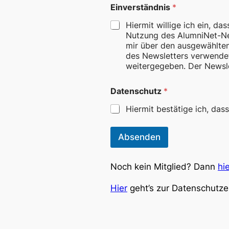
Einverständnis
*
Hiermit willige ich ein, 
Nutzung des AlumniNet-New
mir über den ausgewählte
des Newsletters verwendet
weitergegeben. Der Newslet
M
Datenschutz
*
o
b
Hiermit bestätige ich, das
i
l
n
Absenden
u
m
m
Noch kein Mitglied? Dann
hi
e
r
Hier
geht’s zur Datenschutze
D
a
t
e
n