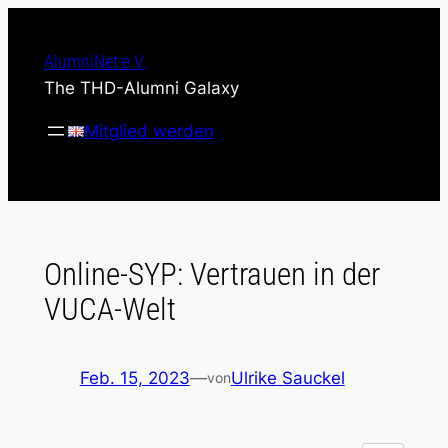
Zum
Inhalt
AlumniNet e.V.
springen
The THD-Alumni Galaxy
Mitglied werden
Online-SYP: Vertrauen in der
VUCA-Welt
Feb. 15, 2023
—
Ulrike Sauckel
von