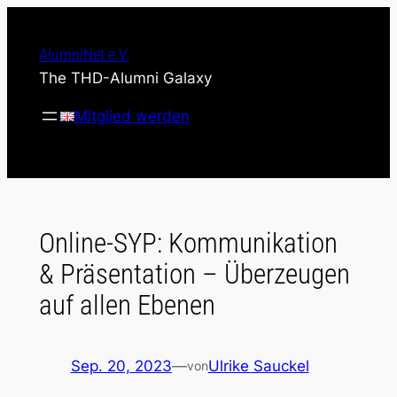
Zum
Inhalt
AlumniNet e.V.
springen
The THD-Alumni Galaxy
Mitglied werden
Online-SYP: Kommunikation
& Präsentation – Überzeugen
auf allen Ebenen
Sep. 20, 2023
—
Ulrike Sauckel
von