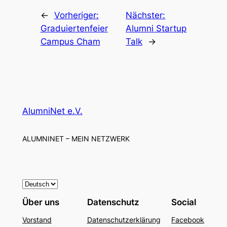
←
Vorheriger:
Nächster:
Graduiertenfeier
Alumni Startup
Campus Cham
Talk
→
AlumniNet e.V.
ALUMNINET – MEIN NETZWERK
S
p
Über uns
Datenschutz
Social
r
Vorstand
Datenschutzerklärung
Facebook
a