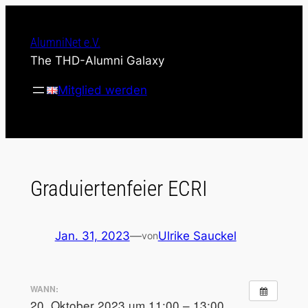
Zum
Inhalt
AlumniNet e.V.
springen
The THD-Alumni Galaxy
Mitglied werden
Graduiertenfeier ECRI
Jan. 31, 2023
—
Ulrike Sauckel
von
WANN:
20. Oktober 2023 um 11:00 – 13:00