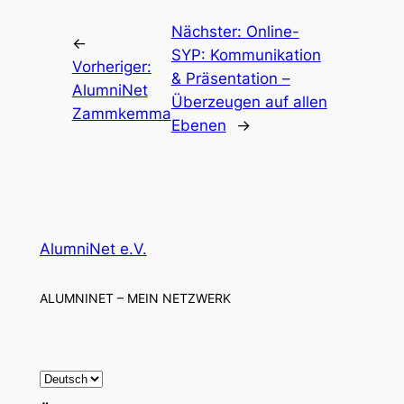
Nächster:
Online-
←
SYP: Kommunikation
Vorheriger:
& Präsentation –
AlumniNet
Überzeugen auf allen
Zammkemma
Ebenen
→
AlumniNet e.V.
ALUMNINET – MEIN NETZWERK
S
p