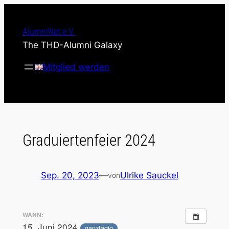
Zum
Inhalt
AlumniNet e.V.
springen
The THD-Alumni Galaxy
Mitglied werden
Graduiertenfeier 2024
Sep. 20, 2023
—
Ulrike Sauckel
von
WANN:
15. Juni 2024
ganztägig