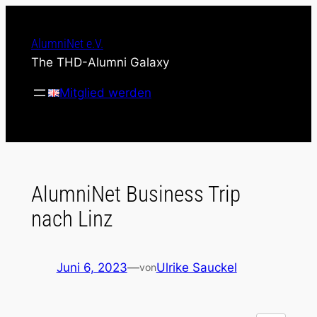
Zum
Inhalt
AlumniNet e.V.
springen
The THD-Alumni Galaxy
Mitglied werden
AlumniNet Business Trip
nach Linz
Juni 6, 2023
—
Ulrike Sauckel
von