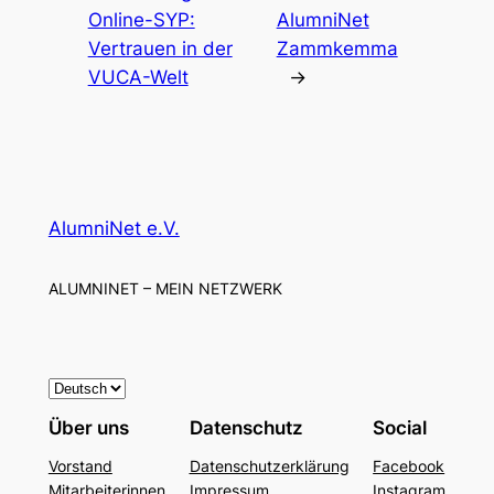
Online-SYP:
AlumniNet
Vertrauen in der
Zammkemma
VUCA-Welt
→
AlumniNet e.V.
ALUMNINET – MEIN NETZWERK
S
p
Über uns
Datenschutz
Social
r
Vorstand
Datenschutzerklärung
Facebook
a
Mitarbeiterinnen
Impressum
Instagram